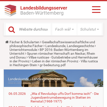
Landesbildungsserver
Baden-Württemberg
Fach wählen
Schulstufe wäh
Y
Fächer & Schularten
Gesellschaftswissenschaftliche und
o
philosophische Fächer
Landeskunde, Landesgeschichte
u
Unterrichtsmodule
BP 2016: Baden-Württemberg im
a
Unterricht
Spuren römischer Herrschaft an Neckar, Rhein
r
und Donau
Villae rusticae - Gutsbetriebe und Herrenhäuser
e
in der Provinz
Leben in der römischen Provinz - Villa rustica
h
in Hechingen-Stein
gr-bedeutung.pdf
e
r
e
:
06.05.2026
„Wia d´Revoludsjo uffs Dorf komma isch!“ - Die
Jugendzentrumsbewegung in Stetten im
Remstal (1968-1977)