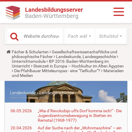
Landesbildungsserver
Baden-Württemberg
Fach wählen
Schulstufe wäh
Y
Fächer & Schularten
Gesellschaftswissenschaftliche und
o
philosophische Fächer
Landeskunde, Landesgeschichte
u
Unterrichtsmodule
BP 2016: Baden-Württemberg im
a
Unterricht
Steinzeit in Europa – Hochkultur im Alten Ägypten
r
Die Pfahlbauer Mitteleuropas - eine "Tiefkultur"?
Materialien
e
und Medien
h
e
r
e
:
06.05.2026
„Wia d´Revoludsjo uffs Dorf komma isch!“ - Die
Jugendzentrumsbewegung in Stetten im
Remstal (1968-1977)
20.04.2026
Auf der Suche nach der „Wohnmaschine“ – ein