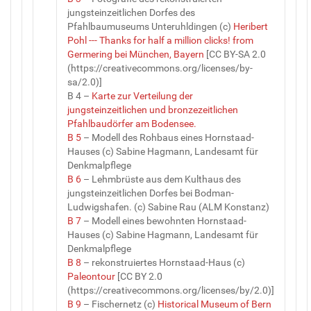
jungsteinzeitlichen Dorfes des
Pfahlbaumuseums Unteruhldingen (c)
Heribert
Pohl --- Thanks for half a million clicks! from
Germering bei München, Bayern
[CC BY-SA 2.0
(https://creativecommons.org/licenses/by-
sa/2.0)]
B 4 –
Karte zur Verteilung der
jungsteinzeitlichen und bronzezeitlichen
Pfahlbaudörfer am Bodensee.
B 5
– Modell des Rohbaus eines Hornstaad-
Hauses (c) Sabine Hagmann, Landesamt für
Denkmalpflege
B 6
– Lehmbrüste aus dem Kulthaus des
jungsteinzeitlichen Dorfes bei Bodman-
Ludwigshafen. (c) Sabine Rau (ALM Konstanz)
B 7
– Modell eines bewohnten Hornstaad-
Hauses (c) Sabine Hagmann, Landesamt für
Denkmalpflege
B 8
– rekonstruiertes Hornstaad-Haus (c)
Paleontour
[CC BY 2.0
(https://creativecommons.org/licenses/by/2.0)]
B 9
– Fischernetz (c)
Historical Museum of Bern