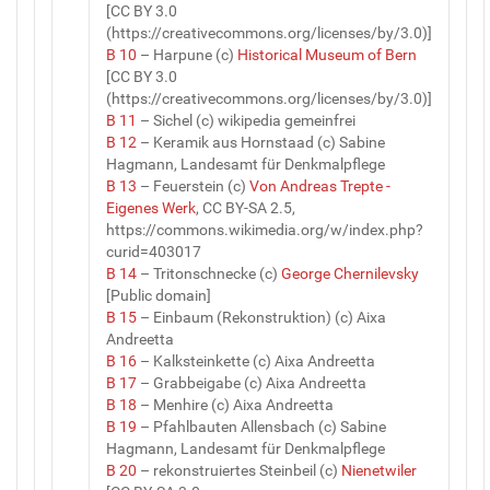
[CC BY 3.0
(https://creativecommons.org/licenses/by/3.0)]
B 10
– Harpune (c)
Historical Museum of Bern
[CC BY 3.0
(https://creativecommons.org/licenses/by/3.0)]
B 11
– Sichel (c) wikipedia gemeinfrei
B 12
– Keramik aus Hornstaad (c) Sabine
Hagmann, Landesamt für Denkmalpflege
B 13
– Feuerstein (c)
Von Andreas Trepte -
Eigenes Werk
, CC BY-SA 2.5,
https://commons.wikimedia.org/w/index.php?
curid=403017
B 14
– Tritonschnecke (c)
George Chernilevsky
[Public domain]
B 15
– Einbaum (Rekonstruktion) (c) Aixa
Andreetta
B 16
– Kalksteinkette (c) Aixa Andreetta
B 17
– Grabbeigabe (c) Aixa Andreetta
B 18
– Menhire (c) Aixa Andreetta
B 19
– Pfahlbauten Allensbach (c) Sabine
Hagmann, Landesamt für Denkmalpflege
B 20
– rekonstruiertes Steinbeil (c)
Nienetwiler