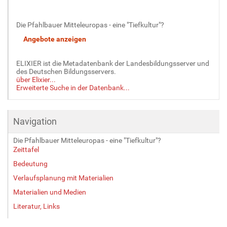
i
l
Die Pfahlbauer Mitteleuropas - eine "Tiefkultur"?
d
i
n
v
ELIXIER ist die Metadatenbank der Landesbildungsserver und
o
des Deutschen Bildungsservers.
l
über Elixier...
Erweiterte Suche in der Datenbank...
l
e
r
G
Navigation
r
ö
Die Pfahlbauer Mitteleuropas - eine "Tiefkultur"?
ß
Zeittafel
e
Bedeutung
…
Verlaufsplanung mit Materialien
Materialien und Medien
Literatur, Links