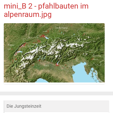
mini_B 2 - pfahlbauten im
alpenraum.jpg
Z
e
i
g
Die Jungsteinzeit
e
B