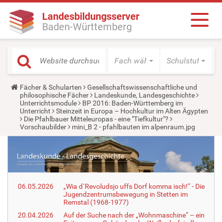
Landesbildungsserver
Baden-Württemberg
Fach wählen
Schulstufe wäh
Y
Fächer & Schularten
Gesellschaftswissenschaftliche und
o
philosophische Fächer
Landeskunde, Landesgeschichte
u
Unterrichtsmodule
BP 2016: Baden-Württemberg im
a
Unterricht
Steinzeit in Europa – Hochkultur im Alten Ägypten
r
Die Pfahlbauer Mitteleuropas - eine "Tiefkultur"?
e
Vorschaubilder
mini_B 2 - pfahlbauten im alpenraum.jpg
h
e
r
e
:
06.05.2026
„Wia d´Revoludsjo uffs Dorf komma isch!“ - Die
Jugendzentrumsbewegung in Stetten im
Remstal (1968-1977)
20.04.2026
Auf der Suche nach der „Wohnmaschine“ – ein