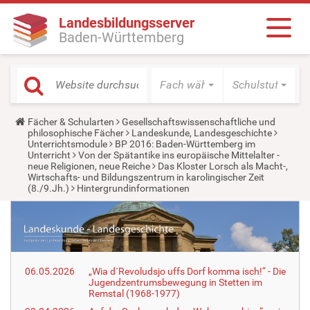
Landesbildungsserver
Baden-Württemberg
Fach wählen
Schulstufe wäh
Y
Fächer & Schularten
Gesellschaftswissenschaftliche und
o
philosophische Fächer
Landeskunde, Landesgeschichte
u
Unterrichtsmodule
BP 2016: Baden-Württemberg im
a
Unterricht
Von der Spätantike ins europäische Mittelalter -
r
neue Religionen, neue Reiche
Das Kloster Lorsch als Macht-,
e
Wirtschafts- und Bildungszentrum in karolingischer Zeit
h
(8./9.Jh.)
Hintergrundinformationen
e
r
e
:
06.05.2026
„Wia d´Revoludsjo uffs Dorf komma isch!“ - Die
Jugendzentrumsbewegung in Stetten im
Remstal (1968-1977)