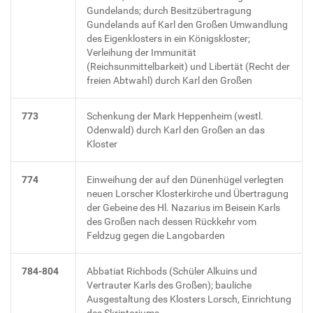
Gundelands; durch Besitzübertragung
Gundelands auf Karl den Großen Umwandlung
des Eigenklosters in ein Königskloster;
Verleihung der Immunität
(Reichsunmittelbarkeit) und Libertät (Recht der
freien Abtwahl) durch Karl den Großen
773
Schenkung der Mark Heppenheim (westl.
Odenwald) durch Karl den Großen an das
Kloster
774
Einweihung der auf den Dünenhügel verlegten
neuen Lorscher Klosterkirche und Übertragung
der Gebeine des Hl. Nazarius im Beisein Karls
des Großen nach dessen Rückkehr vom
Feldzug gegen die Langobarden
784-804
Abbatiat Richbods (Schüler Alkuins und
Vertrauter Karls des Großen); bauliche
Ausgestaltung des Klosters Lorsch, Einrichtung
des Skriptoriums