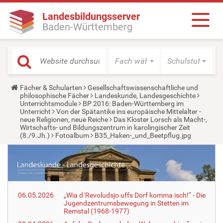
Landesbildungsserver
Baden-Württemberg
Fach wählen
Schulstufe wäh
Y
Fächer & Schularten
Gesellschaftswissenschaftliche und
o
philosophische Fächer
Landeskunde, Landesgeschichte
u
Unterrichtsmodule
BP 2016: Baden-Württemberg im
a
Unterricht
Von der Spätantike ins europäische Mittelalter -
r
neue Religionen, neue Reiche
Das Kloster Lorsch als Macht-,
e
Wirtschafts- und Bildungszentrum in karolingischer Zeit
h
(8./9.Jh.)
Fotoalbum
B35_Haken-_und_Beetpflug.jpg
e
r
e
:
06.05.2026
„Wia d´Revoludsjo uffs Dorf komma isch!“ - Die
Jugendzentrumsbewegung in Stetten im
Remstal (1968-1977)