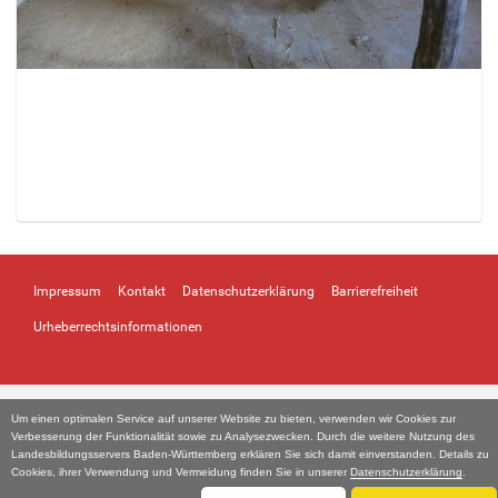
Z
e
i
Impressum
Kontakt
Datenschutzerklärung
Barrierefreiheit
g
e
Urheberrechtsinformationen
B
i
l
d
Um einen optimalen Service auf unserer Website zu bieten, verwenden wir Cookies zur
i
Verbesserung der Funktionalität sowie zu Analysezwecken. Durch die weitere Nutzung des
n
Landesbildungsservers Baden-Württemberg erklären Sie sich damit einverstanden. Details zu
Cookies, ihrer Verwendung und Vermeidung finden Sie in unserer
Datenschutzerklärung
.
v
o