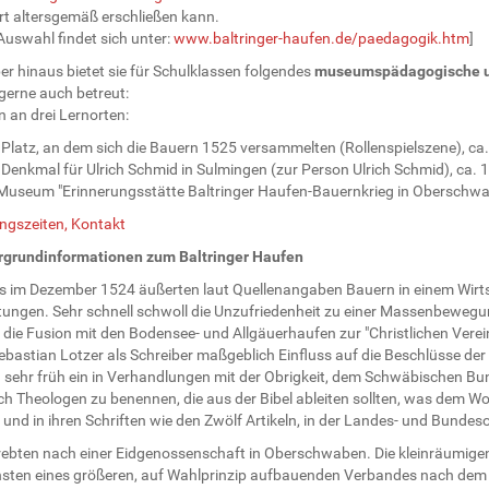
rt altersgemäß erschließen kann.
Auswahl findet sich unter:
www.baltringer-haufen.de/paedagogik.htm
]
r hinaus bietet sie für Schulklassen folgendes
museumspädagogische un
gerne auch betreut:
 an drei Lernorten:
 Platz, an dem sich die Bauern 1525 versammelten (Rollenspielszene), ca
 Denkmal für Ulrich Schmid in Sulmingen (zur Person Ulrich Schmid), ca. 
 Museum "Erinnerungsstätte Baltringer Haufen-Bauernkrieg in Oberschwab
ngszeiten, Kontakt
rgrundinformationen zum Baltringer Haufen
ts im Dezember 1524 äußerten laut Quellenangaben Bauern in einem Wirts
tungen. Sehr schnell schwoll die Unzufriedenheit zu einer Massenbewegun
e die Fusion mit den Bodensee- und Allgäuerhaufen zur "Christlichen Vere
bastian Lotzer als Schreiber maßgeblich Einfluss auf die Beschlüsse der 
sehr früh ein in Verhandlungen mit der Obrigkeit, dem Schwäbischen Bund,
h Theologen zu benennen, die aus der Bibel ableiten sollten, was dem Wo
 und in ihren Schriften wie den Zwölf Artikeln, in der Landes- und Bund
trebten nach einer Eidgenossenschaft in Oberschwaben. Die kleinräumige
sten eines größeren, auf Wahlprinzip aufbauenden Verbandes nach dem 