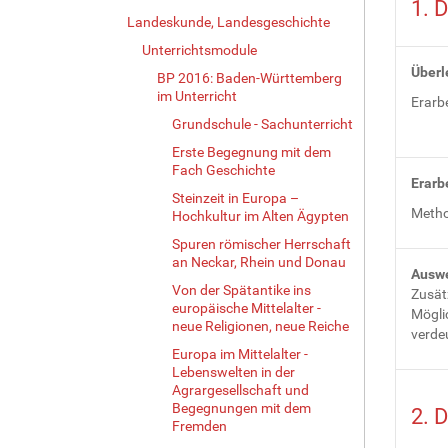
1. 
Landeskunde, Landesgeschichte
Unterrichtsmodule
Überl
BP 2016: Baden-Württemberg
im Unterricht
Erarb
Grundschule - Sachunterricht
Erste Begegnung mit dem
Fach Geschichte
Erarbe
Steinzeit in Europa –
Metho
Hochkultur im Alten Ägypten
Spuren römischer Herrschaft
an Neckar, Rhein und Donau
Auswe
Von der Spätantike ins
Zusät
europäische Mittelalter -
Möglic
neue Religionen, neue Reiche
verdeu
Europa im Mittelalter -
Lebenswelten in der
Agrargesellschaft und
Begegnungen mit dem
2. 
Fremden