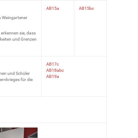
AB15a
AB15bc
n Weingartener
erkennen sie, dass
hkeiten und Grenzen
AB17c
AB18abc
nnen und Schüler
AB19a
rnkrieges für die