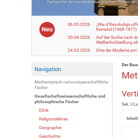
06.05.2026
„Wia d´Revoludsjo uf
Neu
Remstal (1968-1977)
20.04.2026
Auf der Suche nach d
Weißenhofsiedlung a
24.03.2026
Orte der Moderne am
Der Bau
Navigation
Met
Mathematisch-naturwissenschaftliche
Fächer
Vert
Gesellschaftswissenschaftliche und
philosophische Fächer
Sek. I/L
Ethik
Inhal
Religionslehren
Geographie
Geschichte