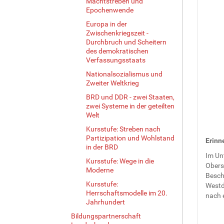
Machtstreben und
Epochenwende
Europa in der
Zwischenkriegszeit -
Durchbruch und Scheitern
des demokratischen
Verfassungsstaats
Nationalsozialismus und
Zweiter Weltkrieg
BRD und DDR - zwei Staaten,
zwei Systeme in der geteilten
Welt
Kursstufe: Streben nach
Partizipation und Wohlstand
Erinn
in der BRD
Im Un
Kursstufe: Wege in die
Obers
Moderne
Beschl
Kursstufe:
Westd
Herrschaftsmodelle im 20.
nach 
Jahrhundert
Bildungspartnerschaft