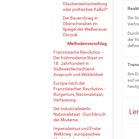
Glaubensentscheidung
Reakt
oder politisches Kalkül?
Die S
Der Bauernkrieg in
Oberschwaben im
Vertr
Spiegel der Weißenauer
Durch
Chronik
der H
Methodenvorschlag
defini
Französische Revolution –
Der frühmoderne Staat im
18. Jahrhundert in
Trans
Südwestdeutschland -
Am En
Anspruch und Wirklichkeit
auf v
Europa nach der
heutig
Französischen Revolution -
Bürgertum, Nationalstaat,
Verfassung
Der industrialisierte
Ler
Nationalstaat - Durchbruch
der Moderne
Imperialismus und Erster
Weltkrieg - europäisches