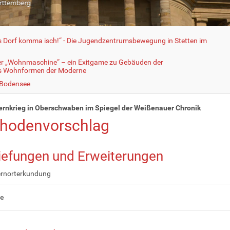
fs Dorf komma isch!“ - Die Jugendzentrumsbewegung in Stetten im
er „Wohnmaschine“ – ein Exitgame zu Gebäuden der
ls Wohnformen der Moderne
 Bodensee
ernkrieg in Oberschwaben im Spiegel der Weißenauer Chronik
hodenvorschlag
iefungen
und Erweiterungen
ernorterkundung
te