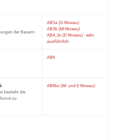
AB3a (G-Niveau)
AB3b (M-Niveau)
rungen der Bauern
AB4_3c (E-Niveau) - sehr
ausführlich
AB6
k
AB8bc (M- und E-Niveau)
n besteht die
rkurve zu