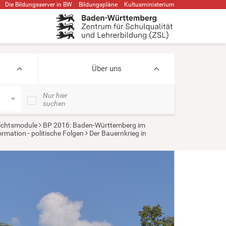
Die Bildungsserver in BW
Bildungspläne
Kultusministerium
Über uns
Nur hier
suchen
ichtsmodule
BP 2016: Baden-Württemberg im
rmation - politische Folgen
Der Bauernkrieg in