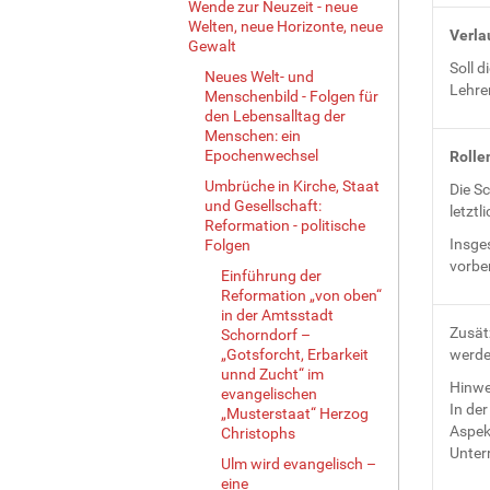
Wende zur Neuzeit - neue
Welten, neue Horizonte, neue
Verla
Gewalt
Soll d
Neues Welt- und
Lehrer
Menschenbild - Folgen für
den Lebensalltag der
Menschen: ein
Epochenwechsel
Rolle
Umbrüche in Kirche, Staat
Die Sc
und Gesellschaft:
letztl
Reformation - politische
Insges
Folgen
vorber
Einführung der
Reformation „von oben“
in der Amtsstadt
Zusät
Schorndorf –
„Gotsforcht, Erbarkeit
werde
unnd Zucht“ im
Hinwe
evangelischen
In de
„Musterstaat“ Herzog
Aspekt
Christophs
Unter
Ulm wird evangelisch –
eine