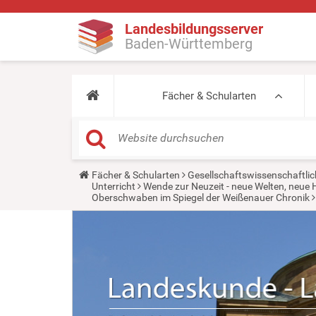
Landesbildungsserver
Baden-Württemberg
Fächer & Schularten
Y
Fächer & Schularten
Gesellschaftswissenschaftlic
o
Unterricht
Wende zur Neuzeit - neue Welten, neue 
u
Oberschwaben im Spiegel der Weißenauer Chronik
a
r
e
h
e
r
e
: