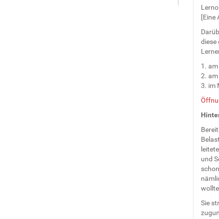
Lerno
[Eine 
Darübe
diese 
Lernen
1. am
2. am
3. im
Öffnu
Hinte
Berei
Belas
leitet
und Se
schon 
nämlic
wollte
Sie s
zugun