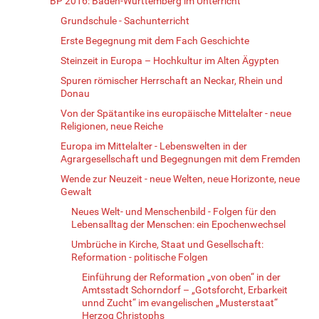
BP 2016: Baden-Württemberg im Unterricht
Grundschule - Sachunterricht
Erste Begegnung mit dem Fach Geschichte
Steinzeit in Europa – Hochkultur im Alten Ägypten
Spuren römischer Herrschaft an Neckar, Rhein und
Donau
Von der Spätantike ins europäische Mittelalter - neue
Religionen, neue Reiche
Europa im Mittelalter - Lebenswelten in der
Agrargesellschaft und Begegnungen mit dem Fremden
Wende zur Neuzeit - neue Welten, neue Horizonte, neue
Gewalt
Neues Welt- und Menschenbild - Folgen für den
Lebensalltag der Menschen: ein Epochenwechsel
Umbrüche in Kirche, Staat und Gesellschaft:
Reformation - politische Folgen
Einführung der Reformation „von oben“ in der
Amtsstadt Schorndorf – „Gotsforcht, Erbarkeit
unnd Zucht“ im evangelischen „Musterstaat“
Herzog Christophs