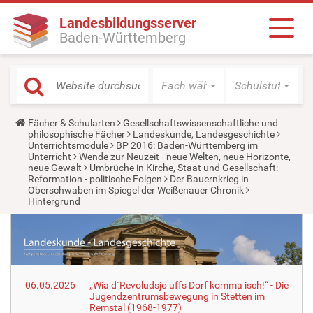
Landesbildungsserver
Baden-Württemberg
Fach wählen
Schulstufe wäh
Y
Fächer & Schularten
Gesellschaftswissenschaftliche und
o
philosophische Fächer
Landeskunde, Landesgeschichte
u
Unterrichtsmodule
BP 2016: Baden-Württemberg im
a
Unterricht
Wende zur Neuzeit - neue Welten, neue Horizonte,
r
neue Gewalt
Umbrüche in Kirche, Staat und Gesellschaft:
e
Reformation - politische Folgen
Der Bauernkrieg in
h
Oberschwaben im Spiegel der Weißenauer Chronik
e
Hintergrund
r
e
:
06.05.2026
„Wia d´Revoludsjo uffs Dorf komma isch!“ - Die
Jugendzentrumsbewegung in Stetten im
Remstal (1968-1977)