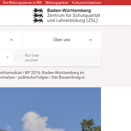
Die Bildungsserver in BW
Bildungspläne
Kultusministerium
Über uns
Nur hier
suchen
ichtsmodule
BP 2016: Baden-Württemberg im
rmation - politische Folgen
Der Bauernkrieg in