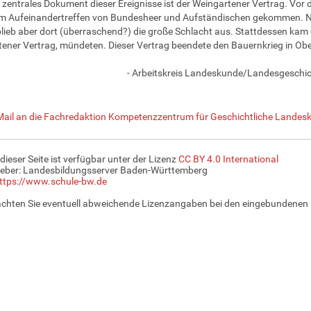
 zentrales Dokument dieser Ereignisse ist der Weingartener Vertrag. Vor
m Aufeinandertreffen von Bundesheer und Aufständischen gekommen. N
lieb aber dort (überraschend?) die große Schlacht aus. Stattdessen kam
ener Vertrag, mündeten. Dieser Vertrag beendete den Bauernkrieg in Obe
- Arbeitskreis Landeskunde/Landesgeschic
Mail an die Fachredaktion Kompetenzzentrum für Geschichtliche Landesk
 dieser Seite ist verfügbar unter der Lizenz
CC BY 4.0 International
eber: Landesbildungsserver Baden-Württemberg
ttps://www.schule-bw.de
achten Sie eventuell abweichende Lizenzangaben bei den eingebundenen 