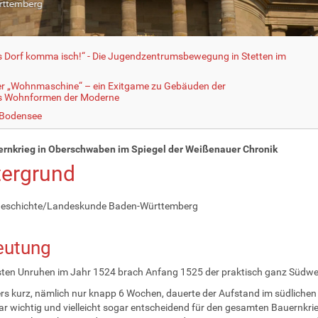
fs Dorf komma isch!“ - Die Jugendzentrumsbewegung in Stetten im
er „Wohnmaschine“ – ein Exitgame zu Gebäuden der
ls Wohnformen der Moderne
 Bodensee
ernkrieg in Oberschwaben im Spiegel der Weißenauer Chronik
tergrund
eschichte/Landeskunde Baden-Württemberg
eutung
ten Unruhen im Jahr 1524 brach Anfang 1525 der praktisch ganz Südwe
s kurz, nämlich nur knapp 6 Wochen, dauerte der Aufstand im südlichen
 wichtig und vielleicht sogar entscheidend für den gesamten Bauernkrie