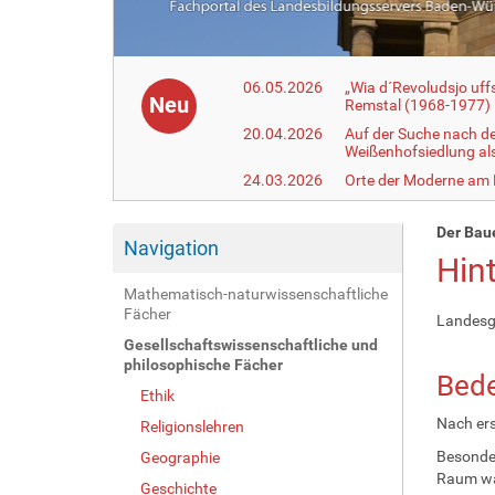
06.05.2026
„Wia d´Revoludsjo uf
Neu
Remstal (1968-1977)
20.04.2026
Auf der Suche nach d
Weißenhofsiedlung a
24.03.2026
Orte der Moderne am
Der Bau
Navigation
Hin
Mathematisch-naturwissenschaftliche
Fächer
Landesg
Gesellschaftswissenschaftliche und
philosophische Fächer
Bed
Ethik
Nach ers
Religionslehren
Besonder
Geographie
Raum war
Geschichte