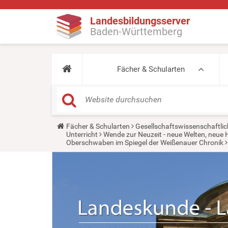
Landesbildungsserver
Baden-Württemberg
Fächer & Schularten
Y
Fächer & Schularten
Gesellschaftswissenschaftlic
o
Unterricht
Wende zur Neuzeit - neue Welten, neue 
u
Oberschwaben im Spiegel der Weißenauer Chronik
a
r
e
h
e
r
e
: