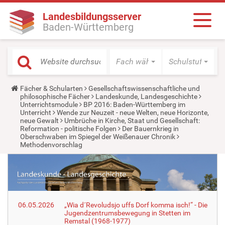
Landesbildungsserver
Baden-Württemberg
Fach wählen
Schulstufe wäh
Y
Fächer & Schularten
Gesellschaftswissenschaftliche und
o
philosophische Fächer
Landeskunde, Landesgeschichte
u
Unterrichtsmodule
BP 2016: Baden-Württemberg im
a
Unterricht
Wende zur Neuzeit - neue Welten, neue Horizonte,
r
neue Gewalt
Umbrüche in Kirche, Staat und Gesellschaft:
e
Reformation - politische Folgen
Der Bauernkrieg in
h
Oberschwaben im Spiegel der Weißenauer Chronik
e
Methodenvorschlag
r
e
:
06.05.2026
„Wia d´Revoludsjo uffs Dorf komma isch!“ - Die
Jugendzentrumsbewegung in Stetten im
Remstal (1968-1977)