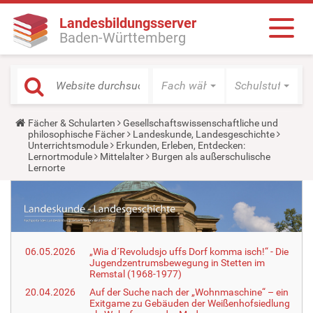
Landesbildungsserver
Baden-Württemberg
Fach wählen
Schulstufe wäh
Y
Fächer & Schularten
Gesellschaftswissenschaftliche und
o
philosophische Fächer
Landeskunde, Landesgeschichte
u
Unterrichtsmodule
Erkunden, Erleben, Entdecken:
a
Lernortmodule
Mittelalter
Burgen als außerschulische
r
Lernorte
e
h
e
r
e
:
06.05.2026
„Wia d´Revoludsjo uffs Dorf komma isch!“ - Die
Jugendzentrumsbewegung in Stetten im
Remstal (1968-1977)
20.04.2026
Auf der Suche nach der „Wohnmaschine“ – ein
Exitgame zu Gebäuden der Weißenhofsiedlung