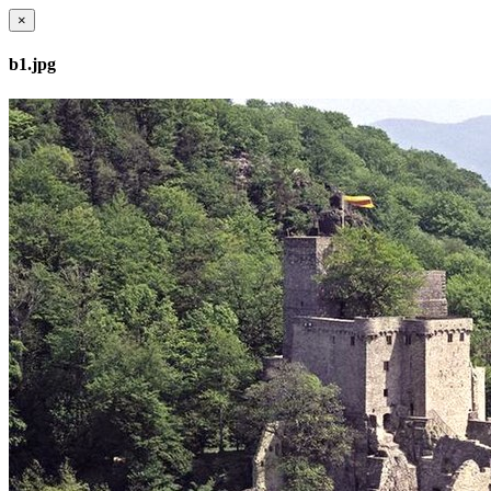
×
b1.jpg