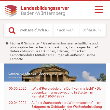
Landesbildungsserver
Baden-Württemberg
Fach wählen
Schulstufe wäh
Y
Fächer & Schularten
Gesellschaftswissenschaftliche und
o
philosophische Fächer
Landeskunde, Landesgeschichte
u
Unterrichtsmodule
Erkunden, Erleben, Entdecken:
a
Lernortmodule
Mittelalter
Burgen als außerschulische
r
Lernorte
e
h
e
r
e
:
06.05.2026
„Wia d´Revoludsjo uffs Dorf komma isch!“ - Die
Jugendzentrumsbewegung in Stetten im
Remstal (1968-1977)
20.04.2026
Auf der Suche nach der „Wohnmaschine“ – ein
Exitgame zu Gebäuden der Weißenhofsiedlung