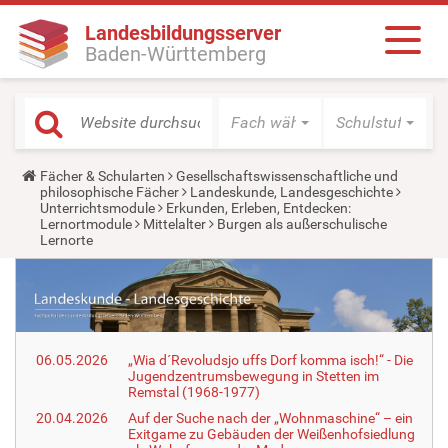
Landesbildungsserver
Baden-Württemberg
Fach wählen
Schulstufe wäh
Y
Fächer & Schularten
Gesellschaftswissenschaftliche und
o
philosophische Fächer
Landeskunde, Landesgeschichte
u
Unterrichtsmodule
Erkunden, Erleben, Entdecken:
a
Lernortmodule
Mittelalter
Burgen als außerschulische
r
Lernorte
e
h
e
r
e
:
06.05.2026
„Wia d´Revoludsjo uffs Dorf komma isch!“ - Die
Jugendzentrumsbewegung in Stetten im
Remstal (1968-1977)
20.04.2026
Auf der Suche nach der „Wohnmaschine“ – ein
Exitgame zu Gebäuden der Weißenhofsiedlung