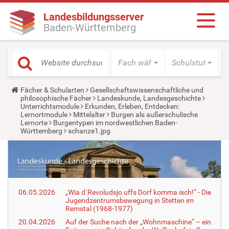
Landesbildungsserver
Baden-Württemberg
Fach wählen
Schulstufe wäh
Y
Fächer & Schularten
Gesellschaftswissenschaftliche und
o
philosophische Fächer
Landeskunde, Landesgeschichte
u
Unterrichtsmodule
Erkunden, Erleben, Entdecken:
a
Lernortmodule
Mittelalter
Burgen als außerschulische
r
Lernorte
Burgentypen im nordwestlichen Baden-
e
Württemberg
schanze1.jpg
h
e
r
e
:
06.05.2026
„Wia d´Revoludsjo uffs Dorf komma isch!“ - Die
Jugendzentrumsbewegung in Stetten im
Remstal (1968-1977)
20.04.2026
Auf der Suche nach der „Wohnmaschine“ – ein