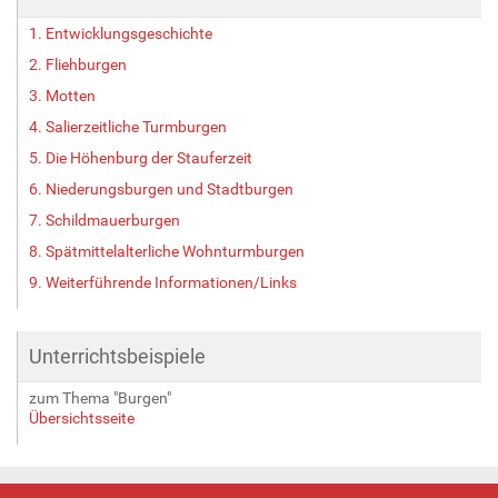
B
1. Entwicklungsgeschichte
i
l
2. Fliehburgen
d
3. Motten
i
4. Salierzeitliche Turmburgen
n
v
5. Die Höhenburg der Stauferzeit
o
6. Niederungsburgen und Stadtburgen
l
l
7. Schildmauerburgen
e
8. Spätmittelalterliche Wohnturmburgen
r
9. Weiterführende Informationen/Links
G
r
ö
ß
Unterrichtsbeispiele
e
…
zum Thema "Burgen"
Übersichtsseite