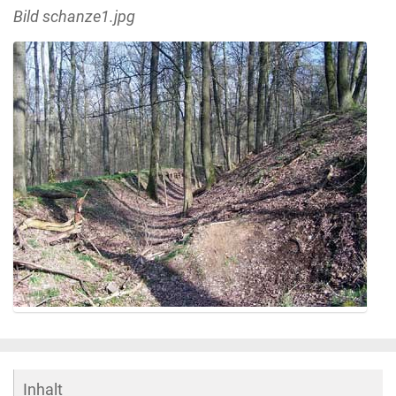
Bild schanze1.jpg
Z
e
i
g
Inhalt
e