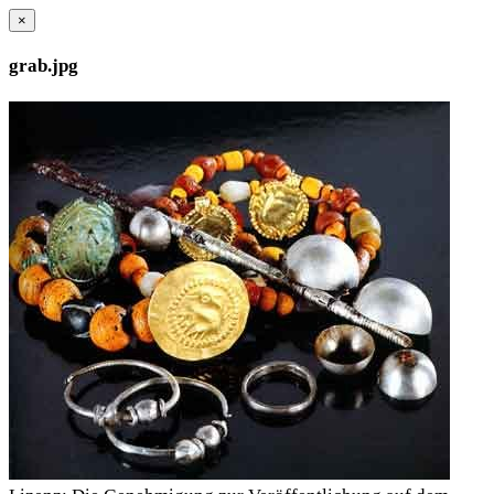
×
grab.jpg