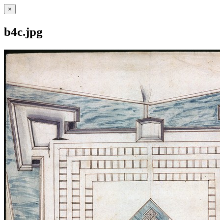
×
b4c.jpg