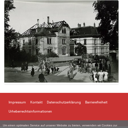
Z
e
i
Impressum
Kontakt
Datenschutzerklärung
Barrierefreiheit
g
e
Urheberrechtsinformationen
B
i
Um einen optimalen Service auf unserer Website zu bieten, verwenden wir Cookies zur
l