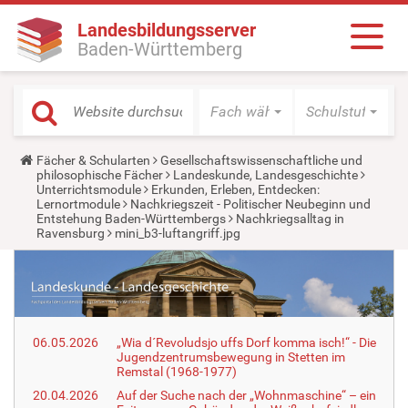
Landesbildungsserver
Baden-Württemberg
Fach wählen
Schulstufe wäh
Y
Fächer & Schularten
Gesellschaftswissenschaftliche und
o
philosophische Fächer
Landeskunde, Landesgeschichte
u
Unterrichtsmodule
Erkunden, Erleben, Entdecken:
a
Lernortmodule
Nachkriegszeit - Politischer Neubeginn und
r
Entstehung Baden-Württembergs
Nachkriegsalltag in
e
Ravensburg
mini_b3-luftangriff.jpg
h
e
r
e
:
06.05.2026
„Wia d´Revoludsjo uffs Dorf komma isch!“ - Die
Jugendzentrumsbewegung in Stetten im
Remstal (1968-1977)
20.04.2026
Auf der Suche nach der „Wohnmaschine“ – ein