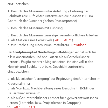
einzubeziehen:
1. Besuch des Museums unter Anleitung / Führung der
Lehrkraft (die Aufsichten unterweisen die Klassen z. B. im
Gebrauch der Gutenberg’schen Druckerpresse)
2. Besuch des Museums mit Führung
3. Besuch des Museums zum eigenverantwortlichen Arbeiten
a. als Station eines Lernzirkels (
AB 1
,
AB 2
)
b. zur Erarbeitung eines Museumsführers -
Download
Der
Skulpturenpfad Sindelfingen-Böblingen
eignet sich für
alle Klassenstufen und Schularten als außerschulischer
Lernort . Es gibt mehrere Möglichkeiten, ihn sinnvoll in den
Heimat- und Sachkunde- bzw. Geschichtsunterricht
einzubeziehen:
a. als klassischer "Lerngang" zur Ergänzung des Unterrichts im
Klassenzimmer
b. als Vor- bzw. Nachbereitung eines Besuchs im Böblinger
Bauernkriegsmuseum
c. als außerunterrichtlicher Lernort für eigenverantwortliches
Lernen (Lernzirkel bzw. Projektlernen in Gruppen)
Vgl.
AB 1
und
AB 2
.