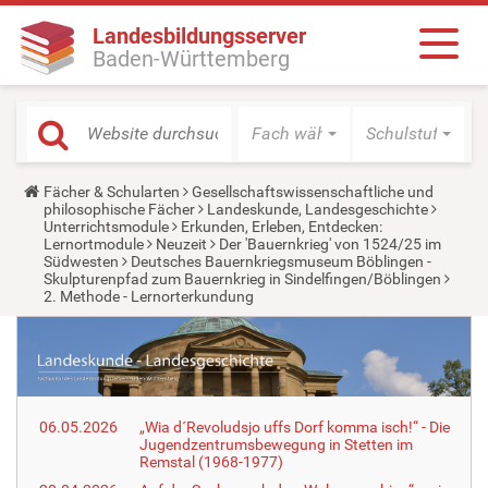
Landesbildungsserver
Baden-Württemberg
Fach wählen
Schulstufe wäh
Y
Fächer & Schularten
Gesellschaftswissenschaftliche und
o
philosophische Fächer
Landeskunde, Landesgeschichte
u
Unterrichtsmodule
Erkunden, Erleben, Entdecken:
a
Lernortmodule
Neuzeit
Der 'Bauernkrieg' von 1524/25 im
r
Südwesten
Deutsches Bauernkriegsmuseum Böblingen -
e
Skulpturenpfad zum Bauernkrieg in Sindelfingen/Böblingen
h
2. Methode - Lernorterkundung
e
r
e
:
06.05.2026
„Wia d´Revoludsjo uffs Dorf komma isch!“ - Die
Jugendzentrumsbewegung in Stetten im
Remstal (1968-1977)