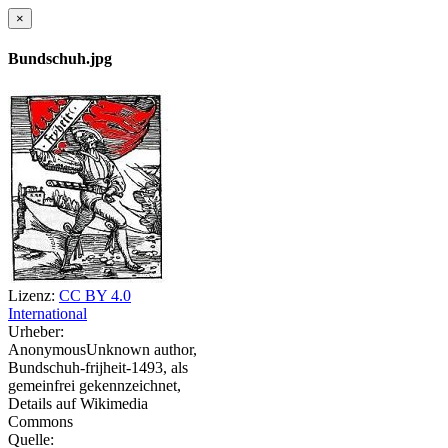
×
Bundschuh.jpg
Lizenz:
CC BY 4.0
International
Urheber:
AnonymousUnknown author,
Bundschuh-frijheit-1493, als
gemeinfrei gekennzeichnet,
Details auf Wikimedia
Commons
Quelle: