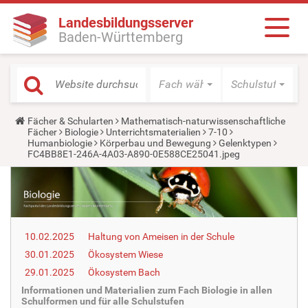
Landesbildungsserver
Baden-Württemberg
Fach wählen
Schulstufe wäh
Y
Fächer & Schularten
Mathematisch-naturwissenschaftliche
o
Fächer
Biologie
Unterrichtsmaterialien
7-10
u
Humanbiologie
Körperbau und Bewegung
Gelenktypen
a
FC4BB8E1-246A-4A03-A890-0E588CE25041.jpeg
r
e
h
e
r
e
:
10.02.2025
Haltung von Ameisen in der Schule
30.01.2025
Ökosystem Wiese
29.01.2025
Ökosystem Bach
Informationen und Materialien zum Fach Biologie in allen
Schulformen und für alle Schulstufen