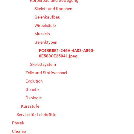
Körperbau und Bewegung
Skelett und Knochen
Gelenkaufbau
Wirbelsäule
Muskeln
Gelenktypen
FC4BB8E1-246A-4A03-A890-
0E588CE25041.jpeg
Skelettsystem
Zelle und Stoffwechsel
Evolution
Genetik
Ökologie
Kursstufe
Service für Lehrkräfte
Physik
Chemie