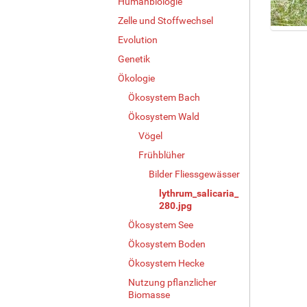
Humanbiologie
Zelle und Stoffwechsel
Z
Evolution
e
Genetik
i
Ökologie
g
e
Ökosystem Bach
B
Ökosystem Wald
i
l
Vögel
d
Frühblüher
i
Bilder Fliessgewässer
n
v
lythrum_salicaria_
o
280.jpg
l
Ökosystem See
l
e
Ökosystem Boden
r
Ökosystem Hecke
G
Nutzung pflanzlicher
r
Biomasse
ö