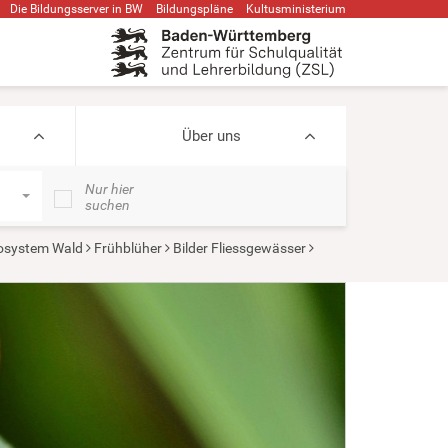
Die Bildungsserver in BW
Bildungspläne
Kultusministerium
Über uns
Nur hier
suchen
osystem Wald
Frühblüher
Bilder Fliessgewässer