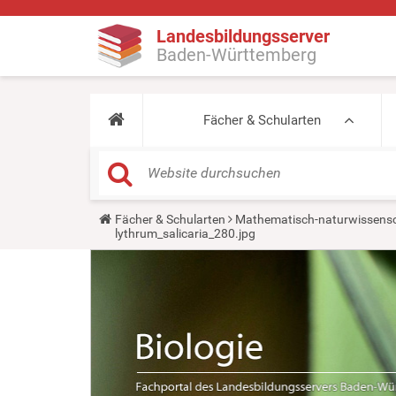
Landesbildungsserver
Baden-Württemberg
Fächer & Schularten
Y
Fächer & Schularten
Mathematisch-naturwissensc
o
lythrum_salicaria_280.jpg
u
a
r
e
h
e
r
e
: