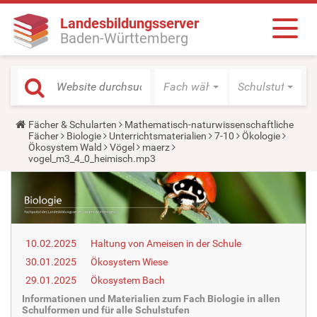
Landesbildungsserver
Baden-Württemberg
Fach wählen
Schulstufe wäh
Y
Fächer & Schularten
Mathematisch-naturwissenschaftliche
o
Fächer
Biologie
Unterrichtsmaterialien
7-10
Ökologie
u
Ökosystem Wald
Vögel
maerz
a
vogel_m3_4_0_heimisch.mp3
r
e
h
e
r
e
:
10.02.2025
Haltung von Ameisen in der Schule
30.01.2025
Ökosystem Wiese
29.01.2025
Ökosystem Bach
Informationen und Materialien zum Fach Biologie in allen
Schulformen und für alle Schulstufen