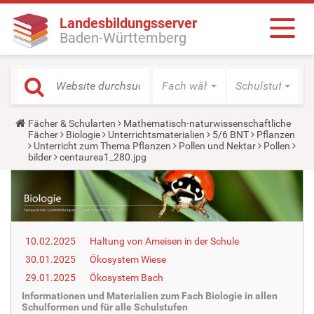
Landesbildungsserver
Baden-Württemberg
Fach wählen
Schulstufe wäh
Y
Fächer & Schularten
Mathematisch-naturwissenschaftliche
o
Fächer
Biologie
Unterrichtsmaterialien
5/6 BNT
Pflanzen
u
Unterricht zum Thema Pflanzen
Pollen und Nektar
Pollen
a
bilder
centaurea1_280.jpg
r
e
h
e
r
e
:
10.02.2025
Haltung von Ameisen in der Schule
30.01.2025
Ökosystem Wiese
29.01.2025
Ökosystem Bach
Informationen und Materialien zum Fach Biologie in allen
Schulformen und für alle Schulstufen