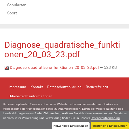
Schularten
Sport
Diagnose_quadratische_funkti
onen_20_03_23.pdf
Diagnose_quadratische_funktionen_20_03_23.pdf
— 523 KB
Impressum
Kontakt
Datenschutzerklärung
Barrierefreiheit
Urheberrechtsinformationen
Um einen optimalen Service auf unserer Website zu bieten, verwenden wir Cookies zur
Verbesserung der Funktionalität sowie zu Analysezwecken. Durch die weitere Nutzung des
Landesbildungsservers Baden-Württemberg erklären Sie sich damit einverstanden. Details zu
Cookies, ihrer Verwendung und Vermeidung finden Sie in unserer
Datenschutzerklärung
.
notwendige Einstellungen
empfohlene Einstellungen