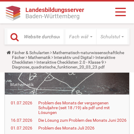
Landesbildungsserver
Baden-Württemberg
Fach wählen
Schulstufe wäh
Y
Fächer & Schularten
Mathematisch-naturwissenschaftliche
o
Fächer
Mathematik
Interaktiv und Digital
Interaktive
u
Checklisten
Interaktive Checklisten 2.0 - Klasse 9
a
Diagnose_quadratische_funktionen_20_03_23.pdf
r
e
h
e
r
e
:
01.07.2026
Problem des Monats der vergangenen
Schuljahre (seit 18 /19) als pdf und mit
Lösungen
16.07.2026
Die Lösung zum Problem des Monats Juni 2026
01.07.2026
Problem des Monats Juli 2026