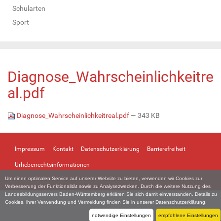
Schularten
Sport
Diagnose_Wahrscheinlichkeitre
al.pdf
Diagnose_Wahrscheinlichkeitreal.pdf
— 343 KB
Impressum
Kontakt
Datenschutzerklärung
Barrierefreiheit
Urheberrechtsinformationen
Um einen optimalen Service auf unserer Website zu bieten, verwenden wir Cookies zur
Verbesserung der Funktionalität sowie zu Analysezwecken. Durch die weitere Nutzung des
Landesbildungsservers Baden-Württemberg erklären Sie sich damit einverstanden. Details zu
Cookies, ihrer Verwendung und Vermeidung finden Sie in unserer
Datenschutzerklärung
.
notwendige Einstellungen
empfohlene Einstellungen