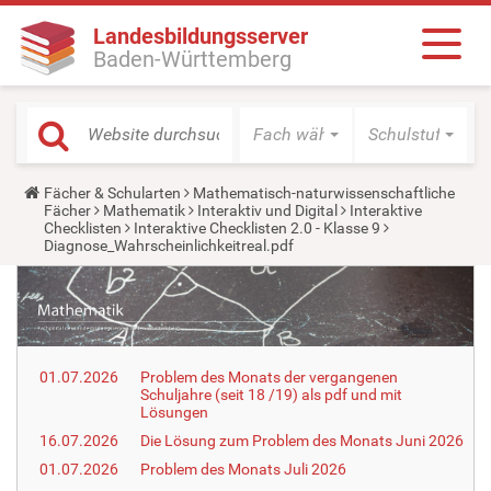
Landesbildungsserver
Baden-Württemberg
Fach wählen
Schulstufe wäh
Y
Fächer & Schularten
Mathematisch-naturwissenschaftliche
o
Fächer
Mathematik
Interaktiv und Digital
Interaktive
u
Checklisten
Interaktive Checklisten 2.0 - Klasse 9
a
Diagnose_Wahrscheinlichkeitreal.pdf
r
e
h
e
r
e
:
01.07.2026
Problem des Monats der vergangenen
Schuljahre (seit 18 /19) als pdf und mit
Lösungen
16.07.2026
Die Lösung zum Problem des Monats Juni 2026
01.07.2026
Problem des Monats Juli 2026