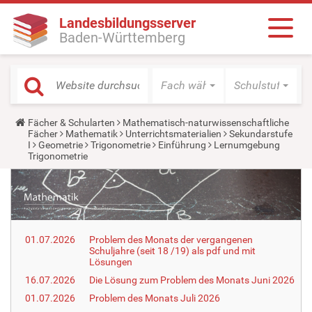
Landesbildungsserver
Baden-Württemberg
Fach wählen
Schulstufe wäh
Y
Fächer & Schularten
Mathematisch-naturwissenschaftliche
o
Fächer
Mathematik
Unterrichtsmaterialien
Sekundarstufe
u
I
Geometrie
Trigonometrie
Einführung
Lernumgebung
a
Trigonometrie
r
e
h
e
r
e
:
01.07.2026
Problem des Monats der vergangenen
Schuljahre (seit 18 /19) als pdf und mit
Lösungen
16.07.2026
Die Lösung zum Problem des Monats Juni 2026
01.07.2026
Problem des Monats Juli 2026