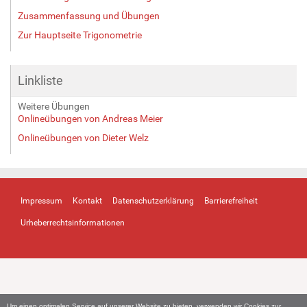
Zusammenfassung und Übungen
Zur Hauptseite Trigonometrie
Linkliste
Weitere Übungen
Onlineübungen von Andreas Meier
Onlineübungen von Dieter Welz
Impressum
Kontakt
Datenschutzerklärung
Barrierefreiheit
Urheberrechtsinformationen
Um einen optimalen Service auf unserer Website zu bieten, verwenden wir Cookies zur