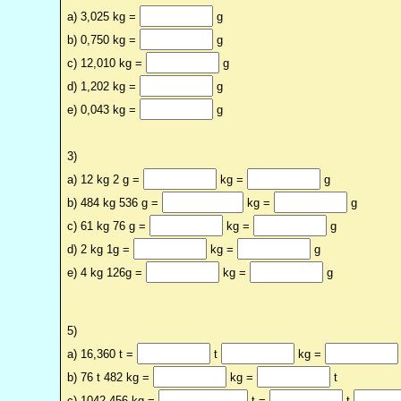
a) 3,025 kg =
g
b) 0,750 kg =
g
c) 12,010 kg =
g
d) 1,202 kg =
g
e) 0,043 kg =
g
3)
a) 12 kg 2 g =
kg =
g
b) 484 kg 536 g =
kg =
g
c) 61 kg 76 g =
kg =
g
d) 2 kg 1g =
kg =
g
e) 4 kg 126g =
kg =
g
5)
a) 16,360 t =
t
kg =
b) 76 t 482 kg =
kg =
t
c) 1042,456 kg =
t =
t