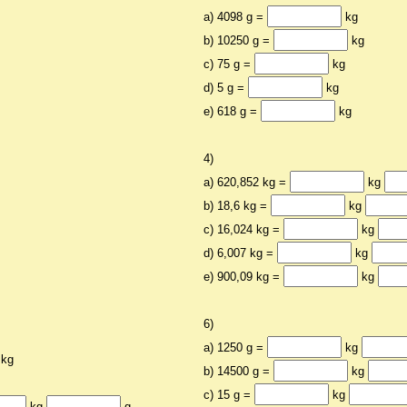
a) 4098 g =
kg
b) 10250 g =
kg
c) 75 g =
kg
d) 5 g =
kg
e) 618 g =
kg
4)
a) 620,852 kg =
kg
b) 18,6 kg =
kg
c) 16,024 kg =
kg
d) 6,007 kg =
kg
e) 900,09 kg =
kg
6)
a) 1250 g =
kg
kg
b) 14500 g =
kg
c) 15 g =
kg
kg
g