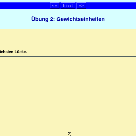
<=
Inhalt
=>
Übung 2: Gewichtseinheiten
nächsten Lücke.
2)