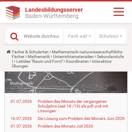
Landesbildungsserver
Baden-Württemberg
Fach wählen
Schulstufe wäh
Y
Fächer & Schularten
Mathematisch-naturwissenschaftliche
o
Fächer
Mathematik
Unterrichtsmaterialien
Sekundarstufe
u
I
Leitidee "Raum und Form"
Koordinaten
Interaktive
a
Übungen
r
e
h
e
r
e
:
01.07.2026
Problem des Monats der vergangenen
Schuljahre (seit 18 /19) als pdf und mit
Lösungen
16.07.2026
Die Lösung zum Problem des Monats Juni 2026
01.07.2026
Problem des Monats Juli 2026