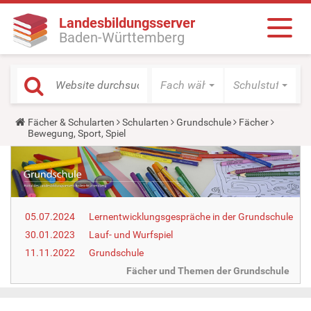
Landesbildungsserver
Baden-Württemberg
Fach wählen
Schulstufe wäh
Y
Fächer & Schularten
Schularten
Grundschule
Fächer
o
Bewegung, Sport, Spiel
u
a
r
e
h
e
r
05.07.2024
Lernentwicklungsgespräche in der Grundschule
e
:
30.01.2023
Lauf- und Wurfspiel
11.11.2022
Grundschule
Fächer und Themen der Grundschule