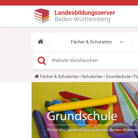
Landesbildungsserver
Baden-Württemberg
Fächer & Schularten
Y
Fächer & Schularten
Schularten
Grundschule
Fä
o
u
a
r
e
h
e
r
e
: