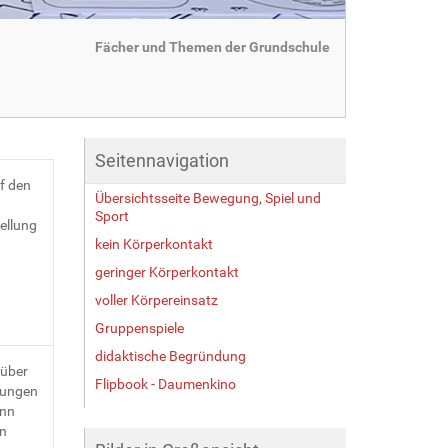
Fächer und Themen der Grundschule
Seitennavigation
f den
Übersichtsseite Bewegung, Spiel und
Sport
ellung
kein Körperkontakt
geringer Körperkontakt
voller Körpereinsatz
Gruppenspiele
didaktische Begründung
nüber
Flipbook - Daumenkino
Jungen
enn
en