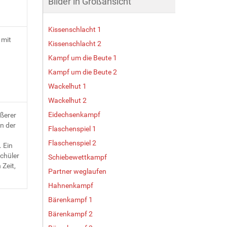
Bilder in Großansicht
Kissenschlacht 1
 mit
Kissenschlacht 2
Kampf um die Beute 1
Kampf um die Beute 2
Wackelhut 1
Wackelhut 2
Eidechsenkampf
ßerer
on der
Flaschenspiel 1
Flaschenspiel 2
 Ein
chüler
Schiebewettkampf
Zeit,
Partner weglaufen
Hahnenkampf
Bärenkampf 1
Bärenkampf 2