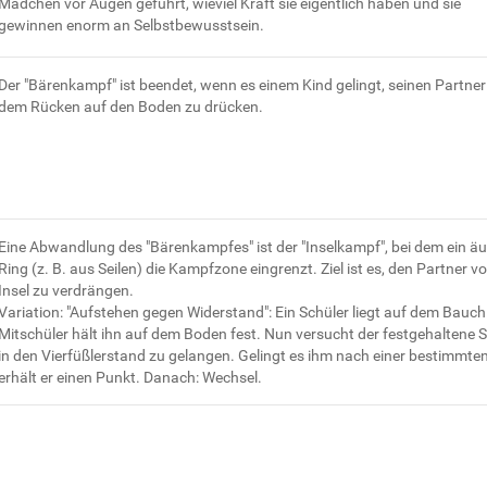
Mädchen vor Augen geführt, wieviel Kraft sie eigentlich haben und sie
gewinnen enorm an Selbstbewusstsein.
Der "Bärenkampf" ist beendet, wenn es einem Kind gelingt, seinen Partner
dem Rücken auf den Boden zu drücken.
Eine Abwandlung des "Bärenkampfes" ist der "Inselkampf", bei dem ein äu
Ring (z. B. aus Seilen) die Kampfzone eingrenzt. Ziel ist es, den Partner v
Insel zu verdrängen.
Variation: "Aufstehen gegen Widerstand": Ein Schüler liegt auf dem Bauch.
Mitschüler hält ihn auf dem Boden fest. Nun versucht der festgehaltene S
in den Vierfüßlerstand zu gelangen. Gelingt es ihm nach einer bestimmten 
erhält er einen Punkt. Danach: Wechsel.