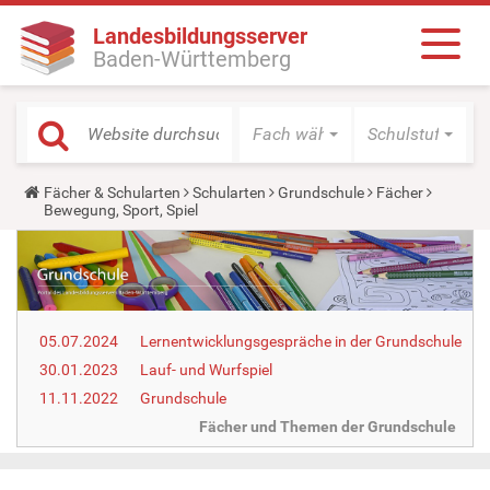
Landesbildungsserver
Baden-Württemberg
Fach wählen
Schulstufe wäh
Y
Fächer & Schularten
Schularten
Grundschule
Fächer
o
Bewegung, Sport, Spiel
u
a
r
e
h
e
r
05.07.2024
Lernentwicklungsgespräche in der Grundschule
e
:
30.01.2023
Lauf- und Wurfspiel
11.11.2022
Grundschule
Fächer und Themen der Grundschule