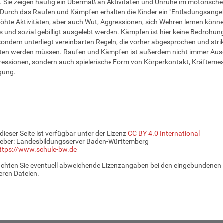
 Sie zeigen häufig ein Übermaß an Aktivitäten und Unruhe im motorisch
 Durch das Raufen und Kämpfen erhalten die Kinder ein "Entladungsange
höhte Aktivitäten, aber auch Wut, Aggressionen, sich Wehren lernen könn
s und sozial gebilligt ausgelebt werden. Kämpfen ist hier keine Bedrohun
sondern unterliegt vereinbarten Regeln, die vorher abgesprochen und stri
lten werden müssen. Raufen und Kämpfen ist außerdem nicht immer Aus
essionen, sondern auch spielerische Form von Körperkontakt, Kräfteme
gung.
 dieser Seite ist verfügbar unter der Lizenz
CC BY 4.0 International
eber: Landesbildungsserver Baden-Württemberg
ttps://www.schule-bw.de
achten Sie eventuell abweichende Lizenzangaben bei den eingebundenen 
ren Dateien.