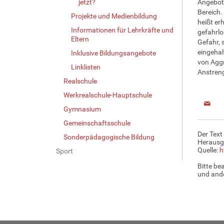
jetzt?
Angebot.
Bereich.
Projekte und Medienbildung
heißt er
Informationen für Lehrkräfte und
gefahrlo
Eltern
Gefahr, 
eingeha
Inklusive Bildungsangebote
von Aggr
Linklisten
Anstren
Realschule
Werkrealschule-Hauptschule
Gymnasium
Gemeinschaftsschule
Der Text
Sonderpädagogische Bildung
Herausg
Quelle:
h
Sport
Bitte be
und ande