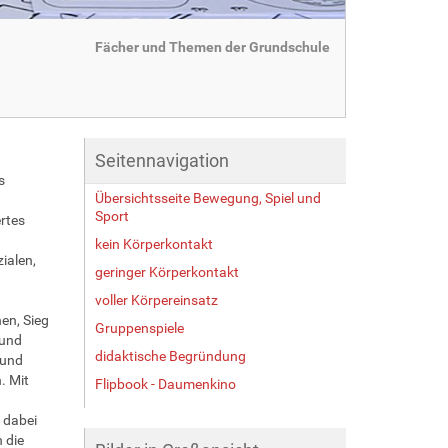
Fächer und Themen der Grundschule
Seitennavigation
s
Übersichtsseite Bewegung, Spiel und
Sport
ertes
kein Körperkontakt
ialen,
geringer Körperkontakt
voller Körpereinsatz
en, Sieg
Gruppenspiele
 und
didaktische Begründung
 und
. Mit
Flipbook - Daumenkino
 dabei
 die