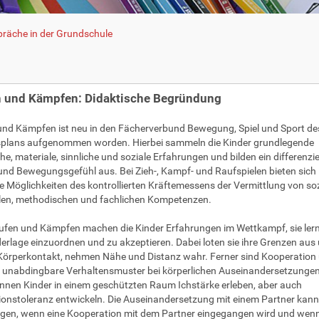
räche in der Grundschule
 und Kämpfen: Didaktische Begründung
nd Kämpfen ist neu in den Fächerverbund Bewegung, Spiel und Sport de
splans aufgenommen worden. Hierbei sammeln die Kinder grundlegende
che, materiale, sinnliche und soziale Erfahrungen und bilden ein differenzi
und Bewegungsgefühl aus. Bei Zieh-, Kampf- und Raufspielen bieten sich
ige Möglichkeiten des kontrollierten Kräftemessens der Vermittlung von soz
len, methodischen und fachlichen Kompetenzen.
fen und Kämpfen machen die Kinder Erfahrungen im Wettkampf, sie lern
erlage einzuordnen und zu akzeptieren. Dabei loten sie ihre Grenzen aus
Körperkontakt, nehmen Nähe und Distanz wahr. Ferner sind Kooperation
 unabdingbare Verhaltensmuster bei körperlichen Auseinandersetzungen
nnen Kinder in einem geschützten Raum Ichstärke erleben, aber auch
ionstoleranz entwickeln. Die Auseinandersetzung mit einem Partner kann
ngen, wenn eine Kooperation mit dem Partner eingegangen wird und wenn