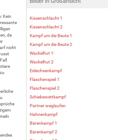
Bilder in Großansicht
: Kein
Kissenschlacht 1
eressante
Kissenschlacht 2
ligen
ben, da
Kampf um die Beute 1
er
Kampf um die Beute 2
rf nicht
Wackelhut 1
wusst
Fall
Wackelhut 2
ptiere
Eidechsenkampf
 zu
Flaschenspiel 1
Flaschenspiel 2
erliche
Schiebewettkampf
zu
sprüche
Partner weglaufen
itigem
Hahnenkampf
mmeln
Bärenkampf 1
Bärenkampf 2
gendes