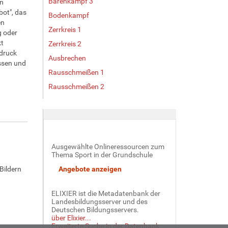
Bärenkampf 3
en
bot", das
Bodenkampf
en
Zerrkreis 1
g oder
kt
Zerrkreis 2
druck
Ausbrechen
ssen und
Rausschmeißen 1
Rausschmeißen 2
Ausgewählte Onlineressourcen zum
Thema Sport in der Grundschule
Bildern
ELIXIER ist die Metadatenbank der
Landesbildungsserver und des
Deutschen Bildungsservers.
über Elixier...
Erweiterte Suche in der Datenbank...