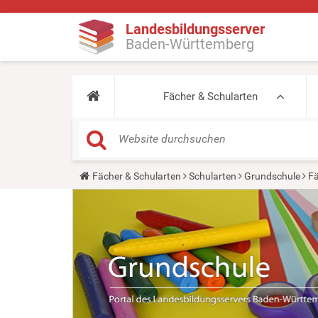
Landesbildungsserver
Baden-Württemberg
Fächer & Schularten
Y
Fächer & Schularten
Schularten
Grundschule
Fä
o
u
a
r
e
h
e
r
e
: