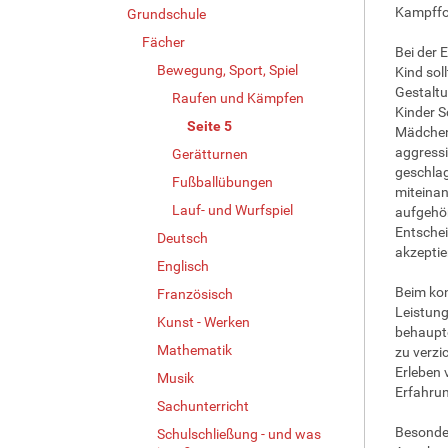
Kampffor
Grundschule
Fächer
Bei der 
Bewegung, Sport, Spiel
Kind sol
Gestaltu
Raufen und Kämpfen
Kinder S
Seite 5
Mädchen 
aggressi
Gerätturnen
geschlag
Fußballübungen
miteinan
Lauf- und Wurfspiel
aufgehör
Entschei
Deutsch
akzeptie
Englisch
Beim kon
Französisch
Leistung
Kunst - Werken
behaupte
Mathematik
zu verzi
Erleben 
Musik
Erfahrun
Sachunterricht
Besonder
Schulschließung - und was