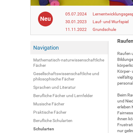
05.07.2024
Lernentwicklungsgesp
Neu
30.01.2023
Lauf- und Wurfspiel
11.11.2022
Grundschule
Raufen
Navigation
Raufen u
Bildung
Mathematisch-naturwissenschaftliche
Fächer
körperli
Körper- 
Gesellschaftswissenschaftliche und
vielfält
philosophische Fächer
persona
Sprachen und Literatur
Beim Rau
Berufliche Fächer und Lernfelder
und Nied
Musische Fächer
erleben 
Praktische Fächer
Fairness
ihnen kö
Berufliche Schularten
Frustrat
Schularten
nur geli