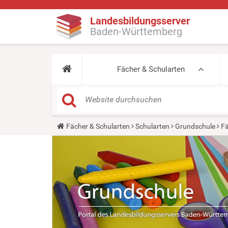
Landesbildungsserver
Baden-Württemberg
Fächer & Schularten
Y
Fächer & Schularten
Schularten
Grundschule
Fä
o
u
a
r
e
h
e
r
e
: