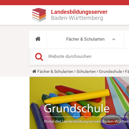
Landesbildungsserver
Baden-Württemberg
Fächer & Schularten
Y
Fächer & Schularten
Schularten
Grundschule
Fä
o
u
a
r
e
h
e
r
e
: