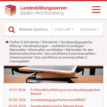
Landesbildungsserver
Baden-Württemberg
Fach wählen
Schulstufe wäh
Y
Fächer & Schularten
Schularten
Sonderpädagogische
o
Bildung
Handreichungen – rechtliche Grundlagen –
u
Materialien
Materialien und Medien
Materialien für den
a
Mathematikunterricht
Das schriftliche Zusammenzählen
r
Arbeitsmaterial
Das schriftliche Zusammenzählen 2
e
Lösungsblatt
h
e
r
e
:
19.07.2026
Frühkindliche Bildung im sonderpädagogischen
Bereich
20.05.2026
Sonderpädagogische Dienste KMENT
05.03.2026
Sonderpädagogische Dienste Hören