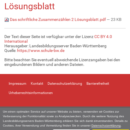
Lösungsblatt
Das schriftliche Zusammenzählen 2 Lösungsblatt.pdf
— 23 KB
Der Text dieser Seite ist verfügbar unter der Lizenz
CC BY 4.0
International
Herausgeber: Landesbildungsserver Baden-Württemberg
Quelle:
https://www.schule-bw.de
Bitte beachten Sie eventuell abweichende Lizenzangaben bei den
eingebundenen Bildern und anderen Dateien.
Impressum
Kontakt
Datenschutzerklärung
Barrierefreiheit
Urheberrechtsinformationen
Um einen optimalen Service auf unserer Website zu bieten, verwenden wir Cookies zur
Verbesserung der Funktionalität sowie zu Analysezwecken. Durch die weitere Nutzung des
Landesbildungsservers Baden-Württemberg erklären Sie sich damit einverstanden. Details zu
Cookies, ihrer Verwendung und Vermeidung finden Sie in unserer
Datenschutzerklärung
.