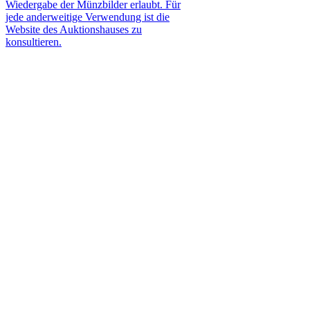
Wiedergabe der Münzbilder erlaubt. Für
jede anderweitige Verwendung ist die
Website des Auktionshauses zu
konsultieren.