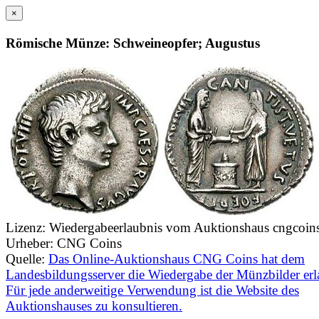
×
Römische Münze: Schweineopfer; Augustus
Lizenz:
Wiedergabeerlaubnis vom Auktionshaus cngcoin
Urheber:
CNG Coins
Quelle:
Das Online-Auktionshaus CNG Coins hat dem
Landesbildungsserver die Wiedergabe der Münzbilder erl
Für jede anderweitige Verwendung ist die Website des
Auktionshauses zu konsultieren.