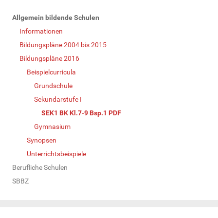
N
Allgemein bildende Schulen
a
Informationen
v
Bildungspläne 2004 bis 2015
i
Bildungspläne 2016
g
Beispielcurricula
a
Grundschule
t
Sekundarstufe I
i
SEK1 BK Kl.7-9 Bsp.1 PDF
o
Gymnasium
n
Synopsen
Unterrichtsbeispiele
Berufliche Schulen
SBBZ