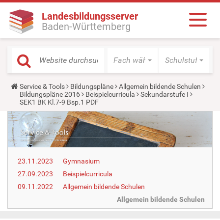
Landesbildungsserver
Baden-Württemberg
Fach wählen
Schulstufe wäh
Y
Service & Tools
Bildungspläne
Allgemein bildende Schulen
o
Bildungspläne 2016
Beispielcurricula
Sekundarstufe I
u
SEK1 BK Kl.7-9 Bsp.1 PDF
a
r
e
h
e
r
e
23.11.2023
Gymnasium
:
27.09.2023
Beispielcurricula
09.11.2022
Allgemein bildende Schulen
Allgemein bildende Schulen