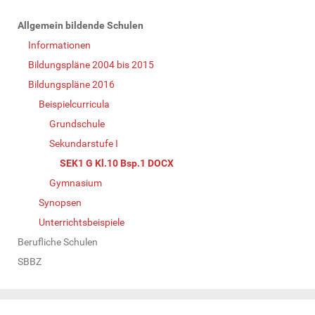
N
Allgemein bildende Schulen
a
Informationen
v
Bildungspläne 2004 bis 2015
i
Bildungspläne 2016
g
Beispielcurricula
a
Grundschule
t
Sekundarstufe I
i
SEK1 G Kl.10 Bsp.1 DOCX
o
Gymnasium
n
Synopsen
Unterrichtsbeispiele
Berufliche Schulen
SBBZ