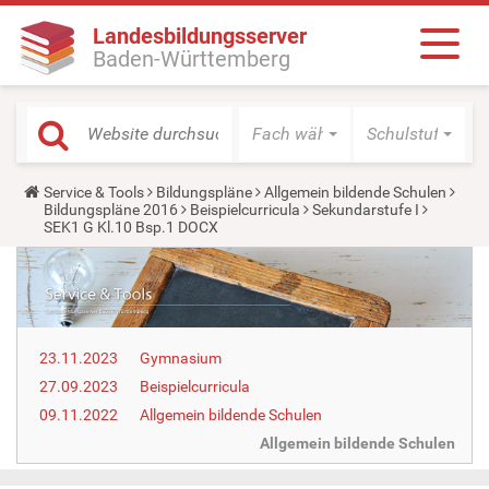
Landesbildungsserver
Baden-Württemberg
Fach wählen
Schulstufe wäh
Y
Service & Tools
Bildungspläne
Allgemein bildende Schulen
o
Bildungspläne 2016
Beispielcurricula
Sekundarstufe I
u
SEK1 G Kl.10 Bsp.1 DOCX
a
r
e
h
e
r
e
23.11.2023
Gymnasium
:
27.09.2023
Beispielcurricula
09.11.2022
Allgemein bildende Schulen
Allgemein bildende Schulen