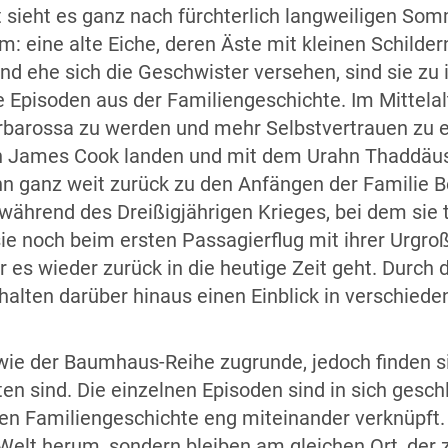
t sieht es ganz nach fürchterlich langweiligen So
 eine alte Eiche, deren Äste mit kleinen Schilder
d ehe sich die Geschwister versehen, sind sie zu 
he Episoden aus der Familiengeschichte. Im Mittela
rbarossa zu werden und mehr Selbstvertrauen zu er
von James Cook landen und mit dem Urahn Thaddäus
 ganz weit zurück zu den Anfängen der Familie Be
während des Dreißigjährigen Krieges, bei dem sie ta
 sie noch beim ersten Passagierflug mit ihrer Urgr
es wieder zurück in die heutige Zeit geht. Durch d
halten darüber hinaus einen Einblick in verschiede
wie der Baumhaus-Reihe zugrunde, jedoch finden s
en sind. Die einzelnen Episoden sind in sich gesc
n Familiengeschichte eng miteinander verknüpft.
 Welt herum, sondern bleiben am gleichen Ort, der 