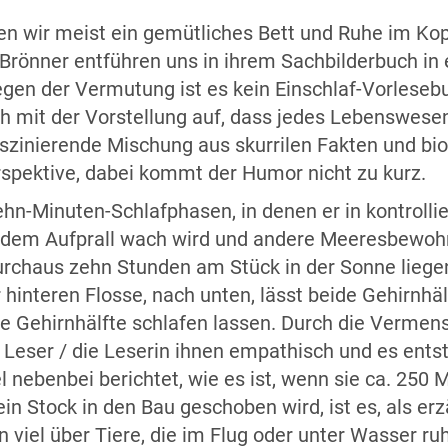
n wir meist ein gemütliches Bett und Ruhe im Kopf
 Brönner entführen uns in ihrem Sachbilderbuch in
egen der Vermutung ist es kein Einschlaf-Vorleseb
h mit der Vorstellung auf, dass jedes Lebenswese
faszinierende Mischung aus skurrilen Fakten und bi
rspektive, dabei kommt der Humor nicht zu kurz.
ehn-Minuten-Schlafphasen, in denen er in kontrollie
 dem Aufprall wach wird und andere Meeresbewohne
urchaus zehn Stunden am Stück in der Sonne liegend
hinteren Flosse, nach unten, lässt beide Gehirnhä
 Gehirnhälfte schlafen lassen. Durch die Vermensc
 Leser / die Leserin ihnen empathisch und es ents
nebenbei berichtet, wie es ist, wenn sie ca. 250 
ein Stock in den Bau geschoben wird, ist es, als 
n viel über Tiere, die im Flug oder unter Wasser r