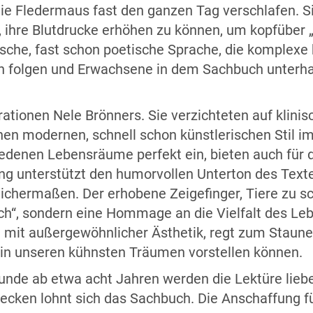
 Fledermaus fast den ganzen Tag verschlafen. Sie 
 ihre Blutdrucke erhöhen zu können, um kopfüber „
rische, fast schon poetische Sprache, die komplexe
en folgen und Erwachsene in dem Sachbuch unterhal
trationen Nele Brönners. Sie verzichteten auf klinis
nen modernen, schnell schon künstlerischen Stil im 
edenen Lebensräume perfekt ein, bieten auch für
ng unterstützt den humorvollen Unterton des Text
ichermaßen. Der erhobene Zeigefinger, Tiere zu sch
ch“, sondern eine Hommage an die Vielfalt des Leb
 mit außergewöhnlicher Ästhetik, regt zum Staunen
uns in unseren kühnsten Träumen vorstellen können.
unde ab etwa acht Jahren werden die Lektüre liebe
ken lohnt sich das Sachbuch. Die Anschaffung für