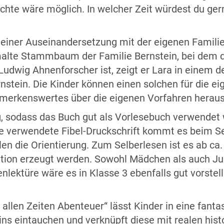
ichte wäre möglich. In welcher Zeit würdest du ge
 einer Auseinandersetzung mit der eigenen Familie
emalte Stammbaum der Familie Bernstein, bei dem d
udwig Ahnenforscher ist, zeigt er Lara in einem de
stein. Die Kinder können einen solchen für die ei
emerkenswertes über die eigenen Vorfahren herau
ang, sodass das Buch gut als Vorlesebuch verwende
die verwendete Fibel-Druckschrift kommt es beim 
len die Orientierung. Zum Selberlesen ist es ab ca
tion erzeugt werden. Sowohl Mädchen als auch Ju
enlektüre wäre es in Klasse 3 ebenfalls gut vorstellb
allen Zeiten Abenteuer“ lässt Kinder in eine fanta
eins eintauchen und verknüpft diese mit realen hi