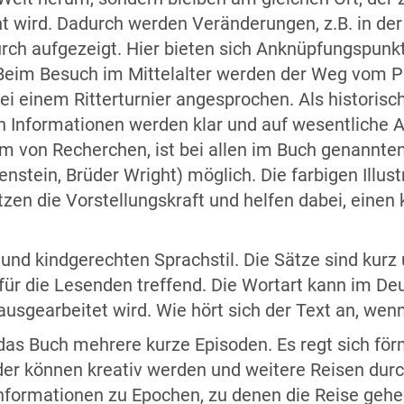
ht wird. Dadurch werden Veränderungen, z.B. in de
urch aufgezeigt. Hier bieten sich Anknüpfungspunkt
 Beim Besuch im Mittelalter werden der Weg vom P
 einem Ritterturnier angesprochen. Als historische
n Informationen werden klar und auf wesentliche A
orm von Recherchen, ist bei allen im Buch genannt
stein, Brüder Wright) möglich. Die farbigen Illus
ützen die Vorstellungskraft und helfen dabei, einen 
und kindgerechten Sprachstil. Die Sätze sind kurz u
ür die Lesenden treffend. Die Wortart kann im Deu
usgearbeitet wird. Wie hört sich der Text an, wen
das Buch mehrere kurze Episoden. Es regt sich för
inder können kreativ werden und weitere Reisen dur
Informationen zu Epochen, zu denen die Reise gehen