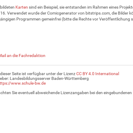
bildeten
Karten
sind ein Beispiel, sie entstanden im Rahmen eines Projekte
6. Verwendet wurde der Comicgenerator von bitstrips.com, die Bilder k
gängigen Programmen gemeinfrei (bitte die Rechte vor Veröffentlichung s
Mail an die Fachredaktion
 dieser Seite ist verfügbar unter der Lizenz
CC BY 4.0 International
eber: Landesbildungsserver Baden-Württemberg
ttps://www.schule-bw.de
achten Sie eventuell abweichende Lizenzangaben bei den eingebundenen 