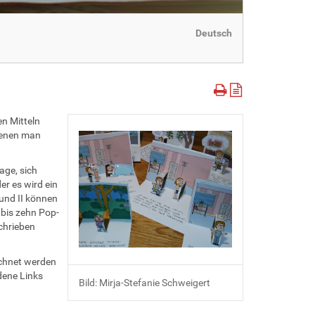
Deutsch
en Mitteln
 denen man
age, sich
r es wird ein
 und II können
 bis zehn Pop-
chrieben
ichnet werden
dene Links
Bild: Mirja-Stefanie Schweigert