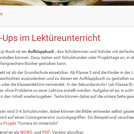
rt
-Ups im Lektüreunterricht
Up-Buch ist ein
Aufklappbuch
, das Schülerinnen und Schüler mit einfach
erstellen können. Dazu bieten sich Schulstunden oder Projekttage an, in
angreichere Bücher gestalten kann.
ekt ist ab der Grundschule einsetzbar. Ab Klasse 3 sind die Kinder in der L
eschichten auszudenken und zu diesen ein Aufklappbuch zu gestalten ode
oder die Klassenlektüre verwendet. In der Sekundarstufe I (ab Klasse 8)
er ohne Probleme zu einer Lektüre erstellt werden. Aufgabe ist es, in acht
rn den Inhalt wiederzugeben. Texte können dabei auf die untere Seite ges
en sind 3-4 Schulstunden, dabei können die Bilder entweder selbst geze
wird auf einen Comicgenerator zurückgegriffen. Ein Beispiel und verschie
as
Projekt
"Comics im Unterricht".
rial ist als
WORD-
und
PDF-
Version abrufbar.