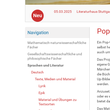
05.03.2025
Literaturhaus Stuttga
Neu
Pop
Navigation
Ein Pop-
Mathematisch-naturwissenschaftliche
Fächer
selbst h
auch umf
Gesellschaftswissenschaftliche und
philosophische Fächer
Das Proj
eigene G
Sprachen und Literatur
Märchen 
Deutsch
die Büch
Texte, Medien und Material
Up-Bilde
werden.
Lyrik
Anzusetz
Epik
oder es 
Material und Übungen zu
bietet d
Textsorten
Das Mate