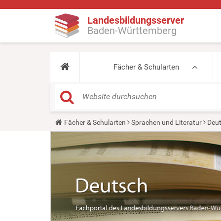
Landesbildungsserver
Baden-Württemberg
Fächer & Schularten
Y
Fächer & Schularten
Sprachen und Literatur
Deu
o
u
a
r
e
h
e
r
e
: