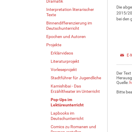
Dramatik
Die abge
Interpretation literarischer
2015/201
Texte
bei den 
Binnendifferenzierung im
Deutschunterricht
Epochen und Autoren
Projekte
Erklärvideos
E-
Literaturprojekt
Vorleseprojekt
Der Text
Stadtführer für Jugendliche
Herausg
Quelle:
h
Kamishibai - Das
Erzähltheater im Unterricht
Bitte be
Pop-Ups im
Lektüreunterricht
Lapbooks im
Deutschunterricht
Comics zu Romanen und
Dramen erstellen