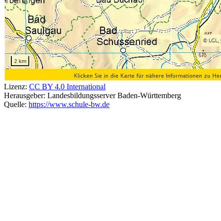
Lizenz:
CC BY 4.0 International
Herausgeber:
Landesbildungsserver Baden-Württemberg
Quelle:
https://www.schule-bw.de