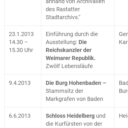
anhand von Archivalien
des Rastatter
Stadtarchivs."
23.1.2013
Einführung durch die
Gen
14.30 –
Ausstellung:
Die
Kar
15.30 Uhr
Reichskanzler der
Weimarer Republik.
Zwölf Lebensläufe
9.4.2013
Die Burg Hohenbaden –
Bad
Stammsitz der
Bur
Markgrafen von Baden
6.6.2013
Schloss Heidelberg
und
Hei
die Kurfürsten von der