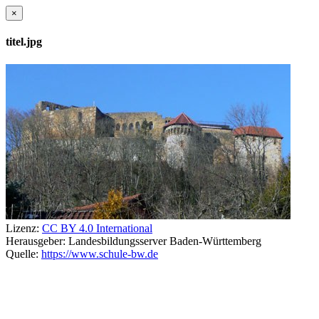
×
titel.jpg
Lizenz:
CC BY 4.0 International
Herausgeber:
Landesbildungsserver Baden-Württemberg
Quelle:
https://www.schule-bw.de