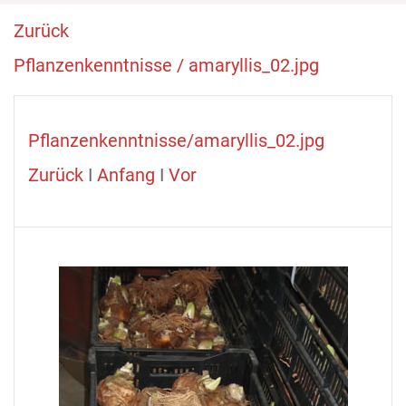
Zurück
Pflanzenkenntnisse / amaryllis_02.jpg
Pflanzenkenntnisse/amaryllis_02.jpg
Zurück
I
Anfang
I
Vor