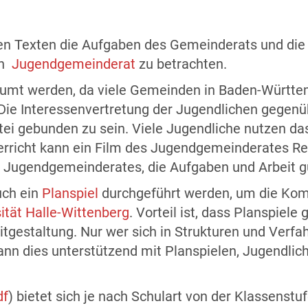
n Texten die Aufgaben des Gemeinderats und die
en
Jugendgemeinderat
zu betrachten.
umt werden, da viele Gemeinden in Baden-Württem
 Die Interessenvertretung der Jugendlichen gegenü
artei gebunden zu sein. Viele Jugendliche nutzen da
erricht kann ein Film des Jugendgemeinderates Re
 Jugendgemeinderates, die Aufgaben und Arbeit gu
uch ein
Planspiel
durchgeführt werden, um die Komm
ität Halle-Wittenberg
. Vorteil ist, dass Planspiel
Mitgestaltung. Nur wer sich in Strukturen und Verf
ann dies unterstützend mit Planspielen, Jugendlic
df
) bietet sich je nach Schulart von der Klassenstu