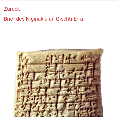
Zurück
Brief des Niginakia an Qischti-Erra