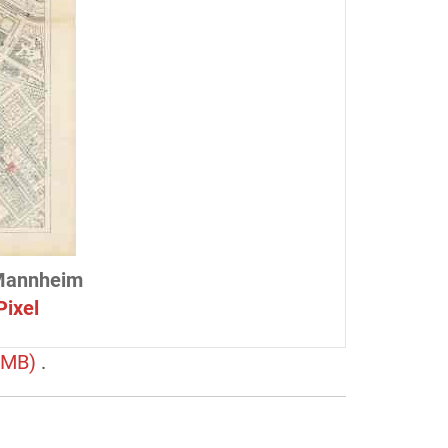
 Mannheim
ixel
8 MB)
.