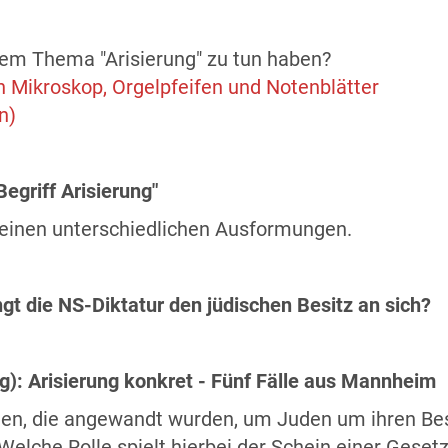
em Thema "Arisierung" zu tun haben?
in Mikroskop, Orgelpfeifen und Notenblätter
n)
Begriff Arisierung"
seinen unterschiedlichen Ausformungen.
ngt die NS-Diktatur den jüdischen Besitz an sich?
lig): Arisierung konkret - Fünf Fälle aus Mannheim
en, die angewandt wurden, um Juden um ihren Bes
elche Rolle spielt hierbei der Schein einer Geset