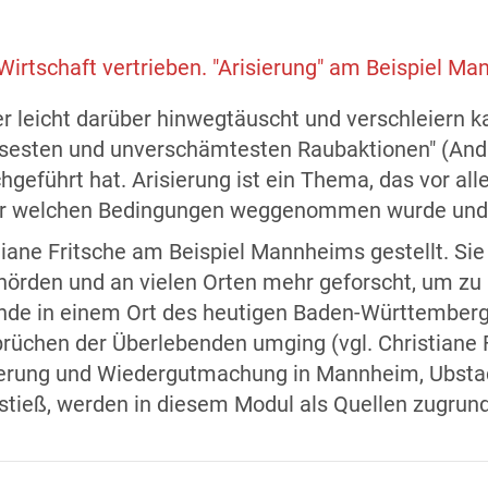
irtschaft vertrieben. "Arisierung" am Beispiel M
er leicht darüber hinwegtäuscht und verschleiern ka
sesten und unverschämtesten Raubaktionen" (Andrea
hgeführt hat. Arisierung ist ein Thema, das vor al
er welchen Bedingungen weggenommen wurde und we
iane Fritsche am Beispiel Mannheims gestellt. Sie 
ehörden und an vielen Orten mehr geforscht, um zu 
de in einem Ort des heutigen Baden-Württemberg 
üchen der Überlebenden umging (vgl. Christiane F
sierung und Wiedergutmachung in Mannheim, Ubstad
beit stieß, werden in diesem Modul als Quellen zug