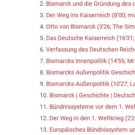
2.
Bismarck und die Gründung des d
3.
Der Weg ins Kaiserreich (8’00; 
4.
Otto von Bismarck (3'26; The Sim
5.
Das Deutsche Kaiserreich (16'31;
6.
Verfassung des Deutschen Reiches
7.
Bismarcks Innenpolitik (14'55; M
8.
Bismarcks Außenpolitik Geschichte
9.
Bismarcks Außenpolitik (10'27; L
10.
Bismarck | Geschichte | Deutsch
11.
Bündnissysteme vor dem 1. Weltkr
12.
Der Weg in den 1. Weltkrieg (2
13.
Europäisches Bündnissystem um 