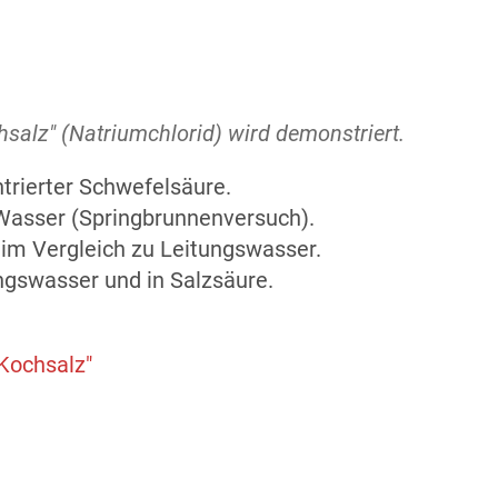
hsalz" (Natriumchlorid) wird demonstriert.
trierter Schwefelsäure.
Wasser (Springbrunnenversuch).
 im Vergleich zu Leitungswasser.
ungswasser und in Salzsäure.
"Kochsalz"